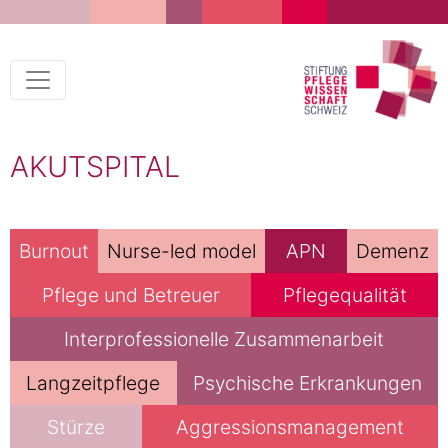
AKUTSPITAL
Burnout
Nurse-led model
APN
Demenz
Pflege und Betreuer
Pflegequalität
Interprofessionelle Zusammenarbeit
Langzeitpflege
Psychische Erkrankungen
Stürze
Aggressionsmanagement