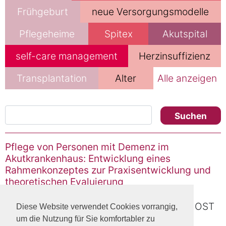
Frühgeburt
neue Versorgungsmodelle
Pflegeheime
Spitex
Akutspital
self-care management
Herzinsuffizienz
Transplantation
Alter
Alle anzeigen
Suchen
Pflege von Personen mit Demenz im
Akutkrankenhaus: Entwicklung eines
Rahmenkonzeptes zur Praxisentwicklung und
theoretischen Evaluierung
(Dissertationsprojekt)
Forschungsprojekt von Dr. Melanie Karrer, OST
Diese Website verwendet Cookies vorrangig,
um die Nutzung für Sie komfortabler zu
Ostschweizer Fachhochschule