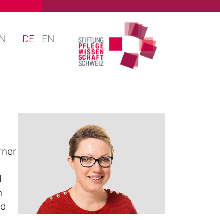
N
DE
EN
rner
d
n
nd